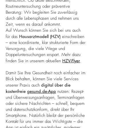
menschlich. Ob akute Beschwerden,
Routineuntersuchung oder präventive
Beratung: Wir begleiten Sie zuverlässig
durch alle Lebensphasen und nehmen uns
Zeit, wenn es darauf ankommt.
Auf Wunsch können Sie sich bei uns auch
für das
Hausarztmodell (HZV)
einschreiben
– eine koordinierte, klar strukturierte Form der
Versorgung, die viele Wege und
Doppeluntersuchungen erspart. Mehr dazu
finden Sie in unserem aktuellen
HZV-Flyer
.
Damit Sie Ihre Gesundheit noch einfacher im
Blick behalten, können Sie viele Services
unserer Praxis auch
digital über die
kostenfreie
gesund.de-App
nutzen: Rezept-
und Überweisungsanfragen, Terminanfragen
oder sichere Nachrichten – schnell, bequem
und datenschutzkonform, direkt über Ihr
Smartphone. Natürlich bleibt der persönliche
Kontakt für uns immer das Wichtigste – die
App ist einfach ein zusätzlicher, moderner