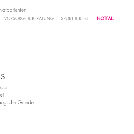
ivatpatienten –
VORSORGE & BERATUNG
SPORT & REISE
NOTFALL
is
oder 
ei 
mögliche Gründe 