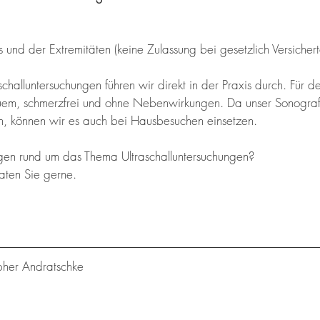
und der Extremitäten (keine Zulassung bei gesetzlich Versichert
schalluntersuchungen führen wir direkt in der Praxis durch. Für de
uem, schme
rzfrei und ohne Nebenwirkungen. Da unser Sonograf
, können wir es auch bei Hausbesuchen einsetzen.
gen rund um das Thema Ultraschalluntersuchungen?
aten Sie gerne. 
opher Andratschke