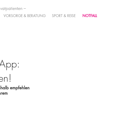
ivatpatienten –
VORSORGE & BERATUNG
SPORT & REISE
NOTFALL
 App:
en!
eshalb empfehlen 
Ihrem 