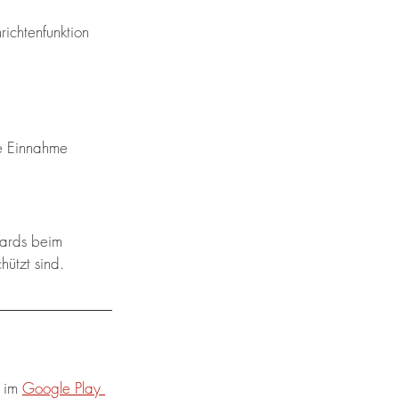
ichtenfunktion 
e Einnahme 
dards beim 
hützt sind.
 im 
Google Play 